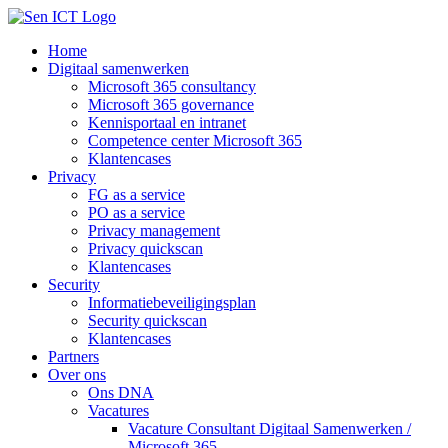
Ga
naar
Home
inhoud
Digitaal samenwerken
Microsoft 365 consultancy
Microsoft 365 governance
Kennisportaal en intranet
Competence center Microsoft 365
Klantencases
Privacy
FG as a service
PO as a service
Privacy management
Privacy quickscan
Klantencases
Security
Informatiebeveiligingsplan
Security quickscan
Klantencases
Partners
Over ons
Ons DNA
Vacatures
Vacature Consultant Digitaal Samenwerken /
Microsoft 365