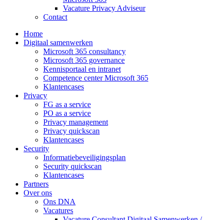
Vacature Privacy Adviseur
Contact
Home
Digitaal samenwerken
Microsoft 365 consultancy
Microsoft 365 governance
Kennisportaal en intranet
Competence center Microsoft 365
Klantencases
Privacy
FG as a service
PO as a service
Privacy management
Privacy quickscan
Klantencases
Security
Informatiebeveiligingsplan
Security quickscan
Klantencases
Partners
Over ons
Ons DNA
Vacatures
Vacature Consultant Digitaal Samenwerken /