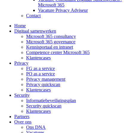
Microsoft 365
Vacature Privacy Adviseur
Contact
Home
Digitaal samenwerken
Microsoft 365 consultancy
Microsoft 365 governance
Kennisportaal en intranet
Competence center Microsoft 365
Klantencases
Privacy
FG as a service
PO as a service
Privacy management
Privacy quickscan
Klantencases
Security
Informatiebeveiligingsplan
Security quickscan
Klantencases
Partners
Over ons
Ons DNA
Vacatures